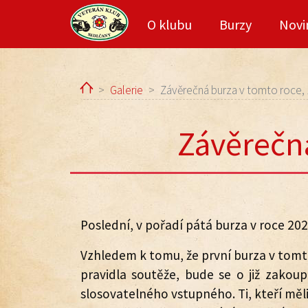
O klubu
Burzy
Novi
Home
Galerie
Závěrečná burza v tomto roce, 
Závěrečná
Poslední, v pořadí pátá burza v roce 202
Vzhledem k tomu, že první burza v tomt
pravidla soutěže, bude se o již zakou
slosovatelného vstupného. Ti, kteří měli