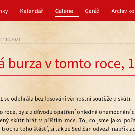
nky
Kalendář
Galerie
Garáž
Archiv ko
17.10.2021
 burza v tomto roce, 
1 se odehrála bez losování věrnostní soutěže o skútr.
o roce, byla z důvodu opatření ohledně onemocnění co
pený skútr hrát v příštím roce. To, co jsme jako poř
 trochu toho štěstí, si tak ze Sedlčan odvezli například