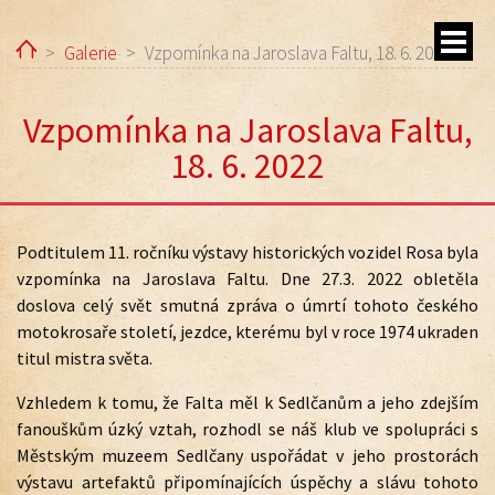
Home
Galerie
Vzpomínka na Jaroslava Faltu, 18. 6. 2022
Vzpomínka na Jaroslava Faltu,
18. 6. 2022
ubmenu
Podtitulem 11. ročníku výstavy historických vozidel Rosa byla
vzpomínka na Jaroslava Faltu. Dne 27.3. 2022 obletěla
ubmenu
doslova celý svět smutná zpráva o úmrtí tohoto českého
motokrosaře století, jezdce, kterému byl v roce 1974 ukraden
titul mistra světa.
Vzhledem k tomu, že Falta měl k Sedlčanům a jeho zdejším
fanouškům úzký vztah, rozhodl se náš klub ve spolupráci s
Městským muzeem Sedlčany uspořádat v jeho prostorách
výstavu artefaktů připomínajících úspěchy a slávu tohoto