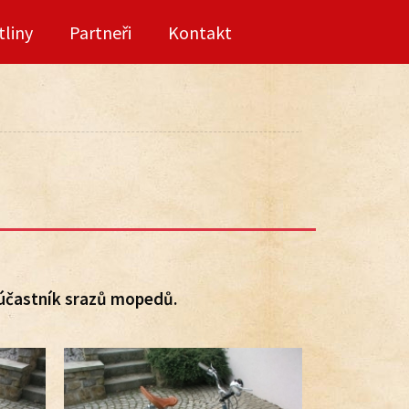
tliny
Partneři
Kontakt
 účastník srazů mopedů.