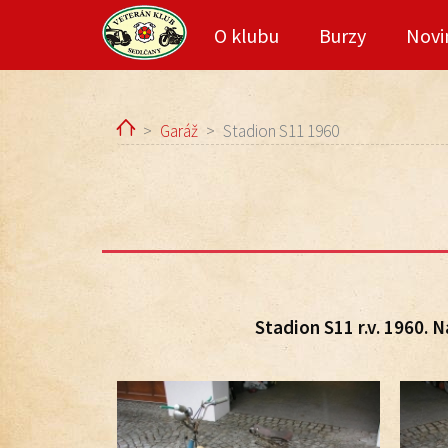
O klubu
Burzy
Novi
Home
Garáž
Stadion S11 1960
Stadion S11 r.v. 1960.