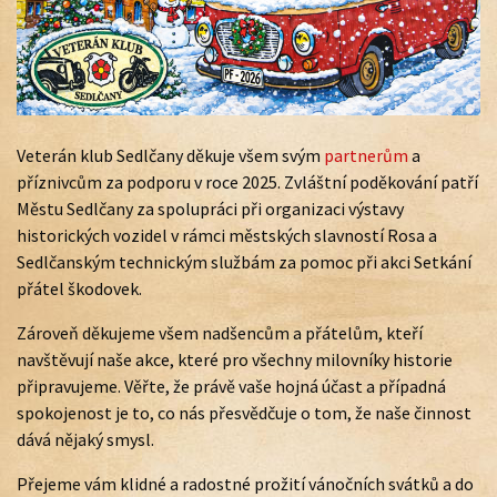
Veterán klub Sedlčany děkuje všem svým
partnerům
a
příznivcům za podporu v roce 2025. Zvláštní poděkování patří
Městu Sedlčany za spolupráci při organizaci výstavy
historických vozidel v rámci městských slavností Rosa a
Sedlčanským technickým službám za pomoc při akci Setkání
přátel škodovek.
Zároveň děkujeme všem nadšencům a přátelům, kteří
navštěvují naše akce, které pro všechny milovníky historie
připravujeme. Věřte, že právě vaše hojná účast a případná
spokojenost je to, co nás přesvědčuje o tom, že naše činnost
dává nějaký smysl.
Přejeme vám klidné a radostné prožití vánočních svátků a do