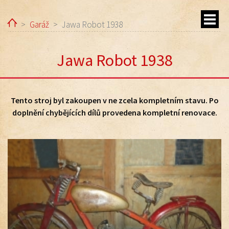
Home
Garáž
Jawa Robot 1938
Jawa Robot 1938
Tento stroj byl zakoupen v ne zcela kompletním stavu. Po
ubmenu
doplnění chybějících dílů provedena kompletní renovace.
ubmenu