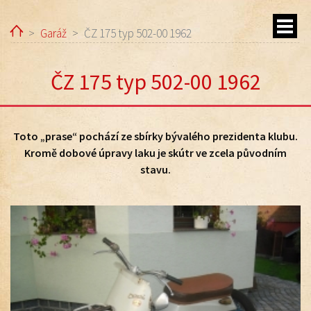
Home
Garáž
ČZ 175 typ 502-00 1962
ČZ 175 typ 502-00 1962
Toto „prase“ pochází ze sbírky bývalého prezidenta klubu.
ubmenu
Kromě dobové úpravy laku je skútr ve zcela původním
stavu.
ubmenu